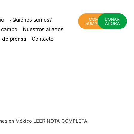
cio
¿Quiénes somos?
CÓMO
DONAR
SUMARTE
AHORA
o campo
Nuestros aliados
a de prensa
Contacto
atinoamérica, ha
itamos a que leas la
personas en México LEER NOTA COMPLETA