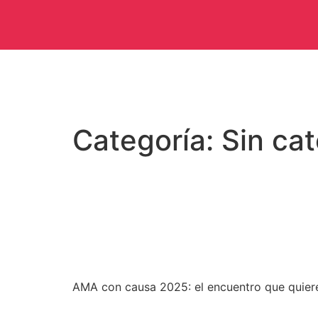
Categoría:
Sin ca
“El País”, uno de los p
publicado un artículo a
nota completa
AMA con causa 2025: el encuentro que quiere