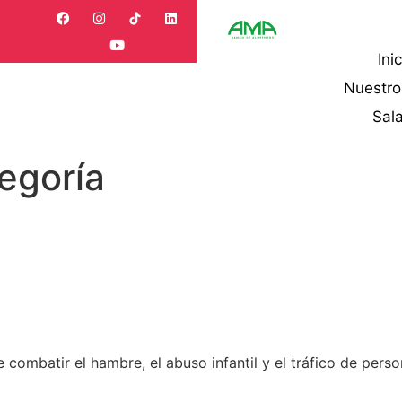
Ini
Nuestr
Sal
tegoría
eriódicos más influyentes en L
cerca de nuestra labor, te inv
 combatir el hambre, el abuso infantil y el tráfico de 