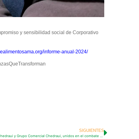
mpromiso y sensibilidad social de Corporativo
dealimentosama.org/informe-anual-2024/
nzasQueTransforman
SIGUIENTES
El Banco de Alimentos AMA, Fundación Chedraui y Grupo Comercial Chedraui, unidos en el combate al hambre y desperdicio de alimentos han favorecido a más de 280,000 familias.