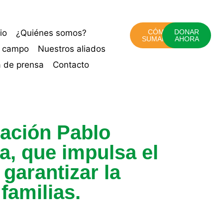
cio
¿Quiénes somos?
CÓMO
DONAR
SUMARTE
AHORA
o campo
Nuestros aliados
a de prensa
Contacto
ación Pablo
a, que impulsa el
garantizar la
familias.