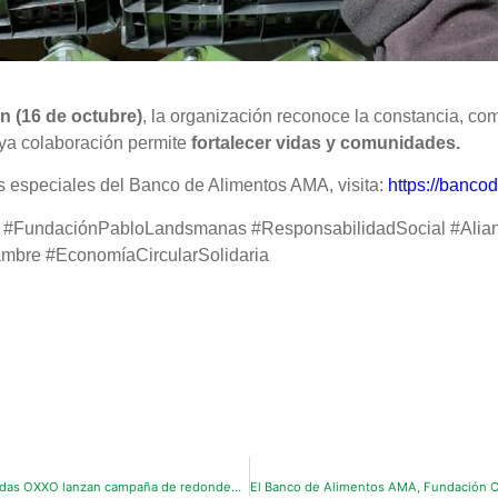
n (16 de octubre)
, la organización reconoce la constancia, co
ya colaboración permite
fortalecer vidas y comunidades.
 especiales del Banco de Alimentos AMA, visita:
https://banco
#FundaciónPabloLandsmanas #ResponsabilidadSocial #Alia
bre #EconomíaCircularSolidaria
Tu cambio sí hace un cambio: Banco de Alimentos AMA y Tiendas OXXO lanzan campaña de redondeo “CambioXCambio”.