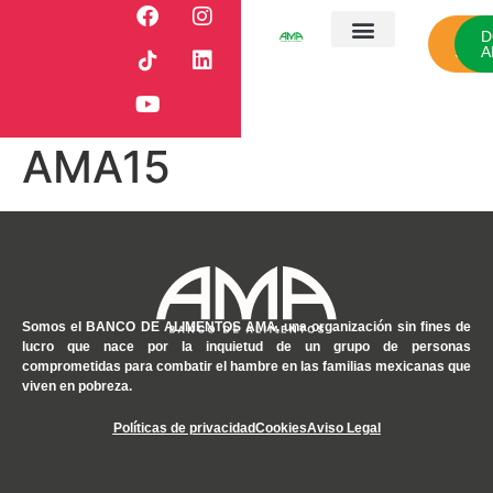
CÓ
D
SUM
A
¿Quiénes somos?
Nuestro campo
Nuestros aliados
Sala de prensa
AMA15
Somos el
BANCO DE ALIMENTOS AMA
, una organización sin fines de
lucro que nace por la inquietud de un grupo de personas
comprometidas para combatir el hambre en las familias mexicanas que
viven en pobreza.
Políticas de privacidad
Cookies
Aviso Legal