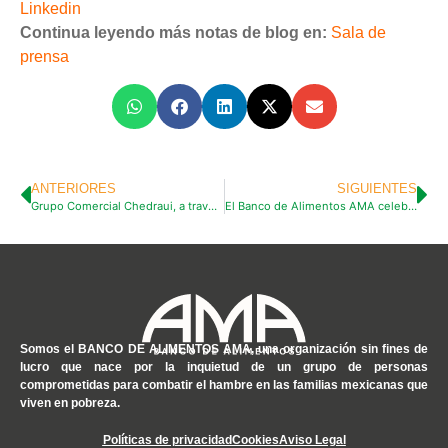
Linkedin
Continua leyendo más notas de blog en:
Sala de
prensa
ANTERIORES
SIGUIENTES
Grupo Comercial Chedraui, a través de su Fundación, realiza campañas de redondeo en favor del Banco de Alimentos AMA.
El Banco de Alimentos AMA celebra 9 años de labor en el combate al hambre, con más de 5.3 millones de kilos de alimentos distribuidos.
Somos el
BANCO DE ALIMENTOS AMA
, una organización sin fines de
lucro que nace por la inquietud de un grupo de personas
comprometidas para combatir el hambre en las familias mexicanas que
viven en pobreza.
Políticas de privacidad
Cookies
Aviso Legal