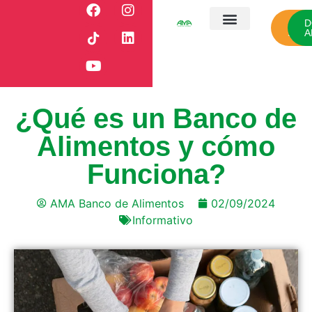
CÓ
D
SUM
A
¿Quiénes somos?
Nuestro campo
Nuestros aliados
Sala de prensa
¿Qué es un Banco de
Alimentos y cómo
Funciona?
AMA Banco de Alimentos
02/09/2024
Informativo