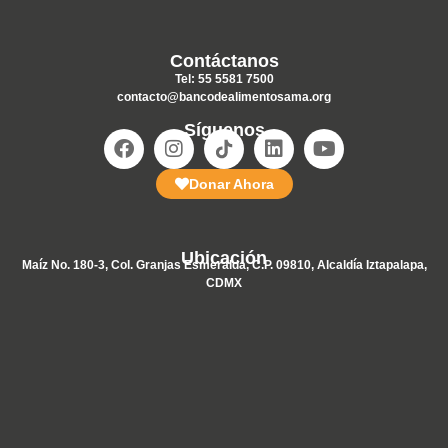
Contáctanos
Tel: 55 5581 7500
contacto@bancodealimentosama.org
Síguenos
Donar Ahora
Ubicación
Maíz No. 180-3, Col. Granjas Esmeralda, C.P. 09810, Alcaldía Iztapalapa,
CDMX